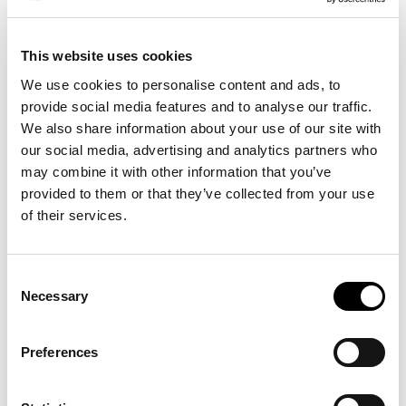
Lebensdauer des Produkts. Deshalb lassen wir bei der
Materialauswahl und beim Design der Produkte
größte Sorgfalt walten.
This website uses cookies
We use cookies to personalise content and ads, to
Unsere Schaf- und Lammfelle beziehen wir unter
provide social media features and to analyse our traffic.
anderem aus Australien, Neuseeland, Großbritannien,
We also share information about your use of our site with
Schweden, Norwegen und Island. Die von uns
our social media, advertising and analytics partners who
verwendeten Tierhäute sind ein Nebenprodukt der
may combine it with other information that you’ve
Fleischindustrie und würden ansonsten entsorgt
provided to them or that they’ve collected from your use
werden. Wichtig bei der Wahl der Tierhäute für unsere
of their services.
Fell- und Wollproduktion sind Kriterien wie Wolldichte,
Wollstruktur und Lederqualität. Wir arbeiten
ausschließlich mit Zulieferern zusammen, denen wir
Consent
vertrauen und mit denen wir gute Beziehungen
Necessary
Selection
pflegen.
Unsere Kunden können ebenfalls dazu beitragen, die
Preferences
Lebensdauer ihrer Shepherd-Lieblingsstücke zu
verlängern, indem sie sie entsprechend pflegen.