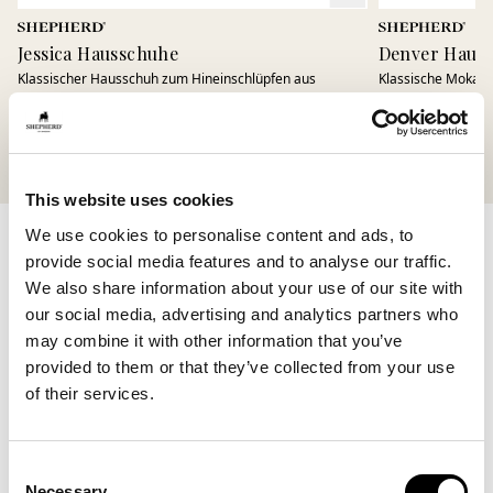
Jessica Hausschuhe
Denver Haus
Klassischer Hausschuh zum Hineinschlüpfen aus
Klassische Mokass
weichem Lammfell
250 USD
150 USD
+
6
This website uses cookies
Fünf schöne Geschenkideen zum
We use cookies to personalise content and ads, to
Muttertag
provide social media features and to analyse our traffic.
We also share information about your use of our site with
our social media, advertising and analytics partners who
Suchen Sie Inspiration? Hier sind einige der besten
may combine it with other information that you’ve
Geschenkideen zum Muttertag:
provided to them or that they’ve collected from your use
•
Jessica
Schaffell-Hausschuhe – ein zeitloser Klassiker
of their services.
•
Jasmine
Flip-Flop-Hausschuhe aus Schaffell – leicht
und sommerlich
Consent
•
Cassandra
Sandalen – ergonomischer Komfort für
Necessary