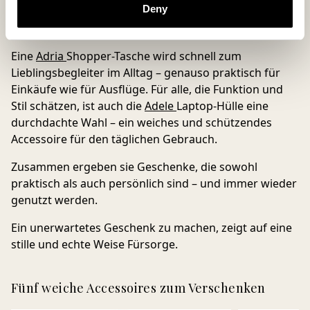
Deny
Ein persönliches Muttertagsgeschenk spiegelt oft den
Alltag und die Interessen der Beschenkten wider.
Eine
Adria
Shopper-Tasche
wird schnell zum
Lieblingsbegleiter im Alltag – genauso praktisch für
Einkäufe wie für Ausflüge. Für alle, die Funktion und
Stil schätzen, ist auch die
Adele
Laptop-Hülle
eine
durchdachte Wahl – ein weiches und schützendes
Accessoire für den täglichen Gebrauch.
Zusammen ergeben sie Geschenke, die sowohl
praktisch als auch persönlich sind – und immer wieder
genutzt werden.
Ein unerwartetes Geschenk zu machen, zeigt auf eine
stille und echte Weise Fürsorge.
Fünf weiche Accessoires zum Verschenken