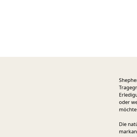
Shepher
Tragegr
Erledig
oder we
möchte
Die nat
markant