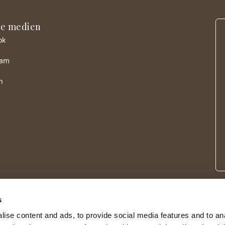
le medien
ok
ram
n
s
ise content and ads, to provide social media features and to an