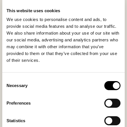
silikonisierten Faserkugeln und Entenfedern gefüllt
und bietet weichen, anschmiegsamen und formbaren
This website uses cookies
Komfort, der sich dem Körper und dem Moment
We use cookies to personalise content and ads, to
anpasst.
provide social media features and to analyse our traffic.
Der Bezug verfügt über einen verdeckten
We also share information about your use of our site with
Reißverschluss und kann bei Bedarf zur einfachen
our social media, advertising and analytics partners who
Reinigung abgenommen werden.
may combine it with other information that you’ve
provided to them or that they’ve collected from your use
Innenmaterial
Außenmaterial
of their services.
Sheepskin
Sheepskin
Consent
Necessary
Selection
Das könnte Ihnen auch gefallen
Preferences
Statistics