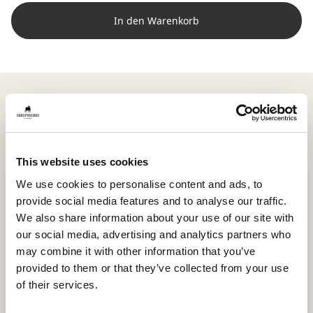
In den Warenkorb
Shepherd Alice ist ein weiches Kissen aus
kurzhaarigem Lammfell, das Sofa, Bett oder
Lieblingssessel Wärme und Struktur verleiht. Mit
seinen Maßen von 60 x 40 cm wird es zu einem
This website uses cookies
natürlichen Bestandteil der Einrichtung –
gleichermaßen schön als Rückenstütze oder als
We use cookies to personalise content and ads, to
weiche Schicht zum Anlehnen.
provide social media features and to analyse our traffic.
Die hohe Wolldichte und die lebendige Struktur des
We also share information about your use of our site with
Lammfells machen jedes Kissen einzigartig.
our social media, advertising and analytics partners who
may combine it with other information that you’ve
Natürliche Farbnuancen und Variationen der
provided to them or that they’ve collected from your use
Oberfläche unterstreichen die Qualität und vermitteln
of their services.
das Gefühl sorgfältiger Handwerkskunst.