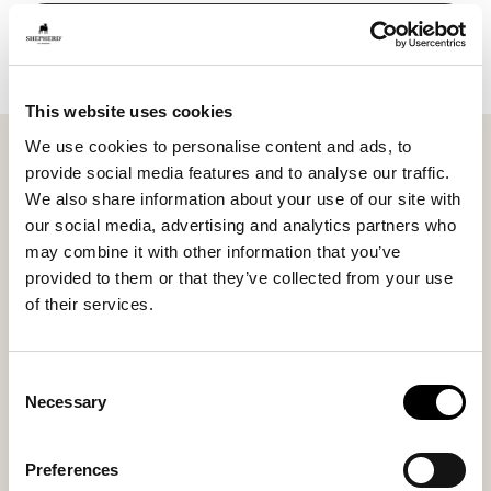
In den Warenkorb
This website uses cookies
We use cookies to personalise content and ads, to
Die Loza Foundation Armbänder werden verkauft, um
provide social media features and to analyse our traffic.
einige der am stärksten benachteiligten Menschen in
We also share information about your use of our site with
den ärmsten Ländern Europas (Nordmazedonien,
our social media, advertising and analytics partners who
Bosnien und Herzegowina, Kosovo und Moldau) zu
may combine it with other information that you’ve
unterstützen.
provided to them or that they’ve collected from your use
of their services.
Der gesamte Erlös aus dem Verkauf kommt direkt der
Arbeit der Loza Foundation zugute. Das bedeutet, dass
Sie mit dem Kauf eines Armbands 15€ spenden, die
Consent
direkt an die Loza Foundation und ihre Projekte
Necessary
Selection
gehen.
Erfahren Sie hier mehr über ihre Arbeit:
Preferences