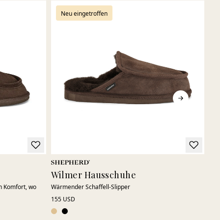
Neu eingetroffen
Wilmer Hausschuhe
Ri
en Komfort, wo
Wärmender Schaffell-Slipper
Fle
155 USD
160