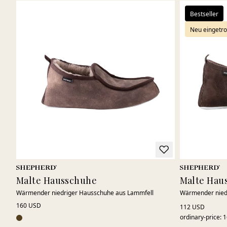
Bestseller
Neu eingetro
Malte Hausschuhe
Malte Hau
Wärmender niedriger Hausschuhe aus Lammfell
Wärmender nied
160 USD
112 USD
ordinary-price
:
1