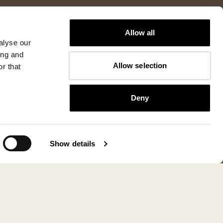
Allow all
alyse our
ing and
Allow selection
r that
Deny
Show details