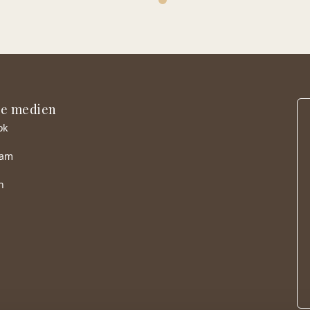
le medien
ok
ram
n