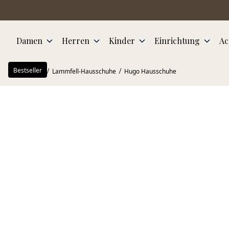
Zum Hauptinhalt springen
Damen
Herren
Kinder
Einrichtung
Ac
Bestseller
Startseite
Lammfell-Hausschuhe
Hugo Hausschuhe