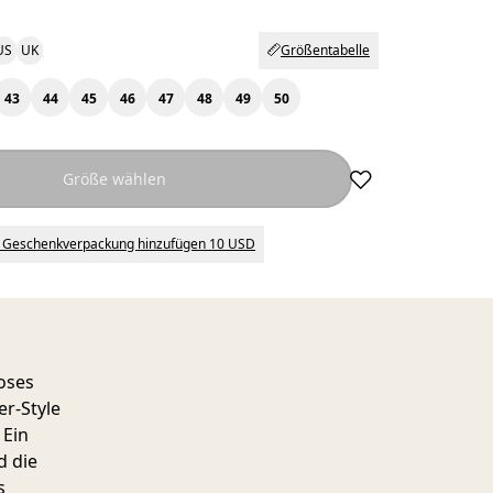
US
UK
Größentabelle
43
44
45
46
47
48
49
50
Größe wählen
 Geschenkverpackung hinzufügen 10 USD
loses
er-Style
 Ein
d die
s