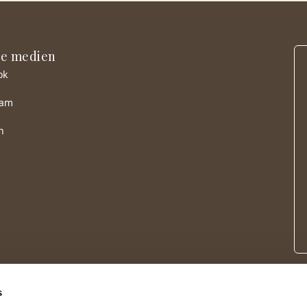
le medien
ok
ram
n
s