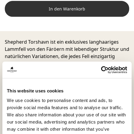
In den Warenkorb
Shepherd Torshavn ist ein exklusives langhaariges
Lammfell von den Färöern mit lebendiger Struktur und
natürlichen Variationen, die jedes Fell einzigartig
machen. Das weiche und anschmiegsame Lammfell
verleiht dem Zuhause eine harmonische und zeitlose
Ausstrahlung.
This website uses cookies
Mit einer Größe von ca. 95 x 60 cm lässt sich Torshavn
vielseitig einsetzen. Drapieren Sie es über einen Stuhl
We use cookies to personalise content and ads, to
im Wohnzimmer, nutzen Sie es als dekoratives Detail
provide social media features and to analyse our traffic.
auf einer Bank im Flur oder schaffen Sie eine
We also share information about your use of our site with
gemütliche und entspannte Atmosphäre im
our social media, advertising and analytics partners who
Wintergarten oder geschützten Außenbereich.
may combine it with other information that you’ve