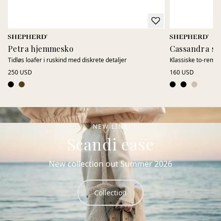
Petra hjemmesko
Cassandra sa
Tidløs loafer i ruskind med diskrete detaljer
Klassiske to-rems
250 USD
160 USD
NEW LINE
Scandi ease
New collection out Summer 2026
Collection