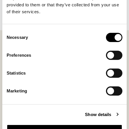
kombinere funktion, stil og ægte håndværk i
provided to them or that they’ve collected from your use
hverdagen.
of their services.
Udforsk kollektionen
her
Consent
Necessary
Selection
Favoritter - Herre
Vis alle
Preferences
Bestseller
Statistics
Marketing
Show details