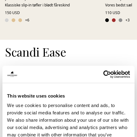
Klassiske slip-in tøfler i blødt fåreskind
Vores bedst sælgen
150 USD
110 USD
+
6
+
3
Scandi Ease
Opdag Scandi Ease, en kollektion af komfortabelt
fodtøj i skandinavisk design, skabt til at blive brugt
året rundt. Rene silhuetter som træsko, loafers og
espadriller forenes i blød ruskind og nøje udvalgte
This website uses cookies
naturmaterialer.
We use cookies to personalise content and ads, to
Fremstillet i Europa med fokus på kvalitet, komfort og
provide social media features and to analyse our traffic.
bæredygtighed tilbyder Scandi Ease unisex-størrelser
We also share information about your use of our site with
med et moderne og tidløst udtryk. Perfekt til både
our social media, advertising and analytics partners who
indendørs og udendørs brug – for dig, der ønsker at
may combine it with other information that you’ve