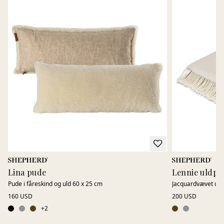
Lina pude
Lennie uldpl
Pude i fåreskind og uld 60 x 25 cm
Jacquardvævet uldp
160 USD
200 USD
+
2