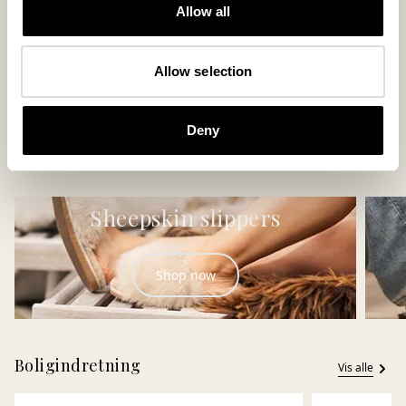
Allow all
Allow selection
Hugo hjemmesko
Jon hjemmes
En bestseller slip-in model
En populær favorit i
Deny
150 USD
110 USD
+
2
+
1
Sheepskin slippers
Shop now
Boligindretning
Vis alle