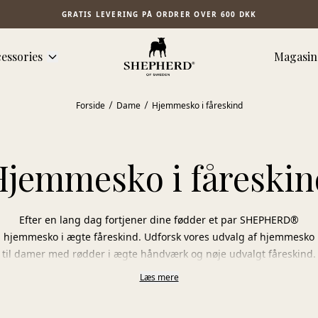
GRATIS LEVERING PÅ ORDRER OVER 600 DKK
essories
Magasin
Forside
Dame
Hjemmesko i fåreskind
Hjemmesko i fåreskin
Efter en lang dag fortjener dine fødder et par SHEPHERD®
hjemmesko i ægte fåreskind. Udforsk vores udvalg af hjemmesko
til damer med rødder i ægte håndværk og nøje udvalgt fåreskind.
Læs mere
Vælg mellem varme tøfler, praktiske slip-ins og elegante
ballerinasko, alle fremstillet i 100 % fåreskind. Materialets
naturlige egenskaber gør, at hjemmeskoene er åndbare, holder