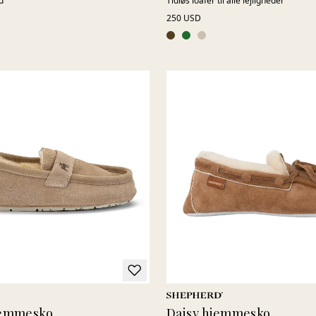
d
Tidløs loafer til alle lejligheder
250 USD
jemmesko
Daisy hjemmesko