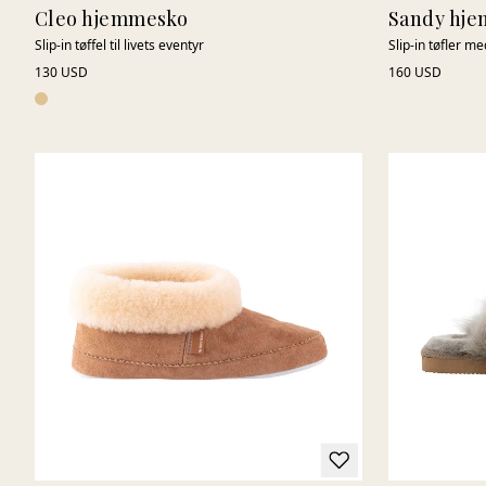
Cleo hjemmesko
Sandy hj
Slip-in tøffel til livets eventyr
Slip-in tøfler m
130 USD
160 USD