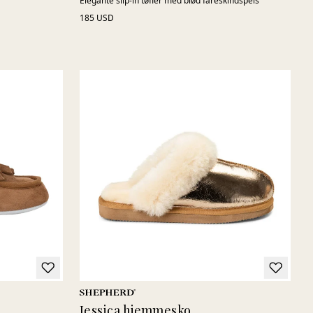
Elegante slip-in tøfler med blød fåreskindspels
185 USD
Jessica hjemmesko