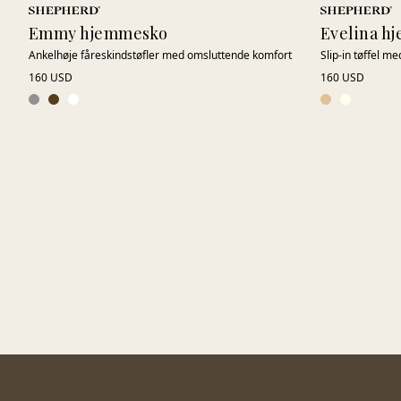
Emmy hjemmesko
Evelina h
Ankelhøje fåreskindstøfler med omsluttende komfort
Slip-in tøffel m
160 USD
160 USD