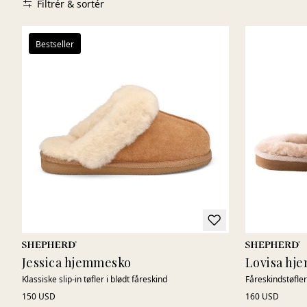
Filtrér & sortér
Bestseller
Jessica hjemmesko
Lovisa hj
Klassiske slip-in tøfler i blødt fåreskind
Fåreskindstøfl
150 USD
160 USD