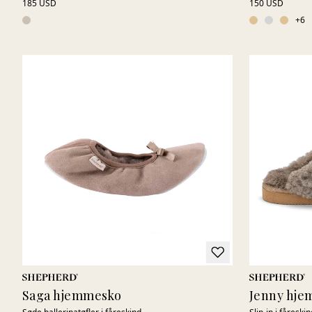
185 USD
150 USD
+
6
Saga hjemmesko
Jenny hj