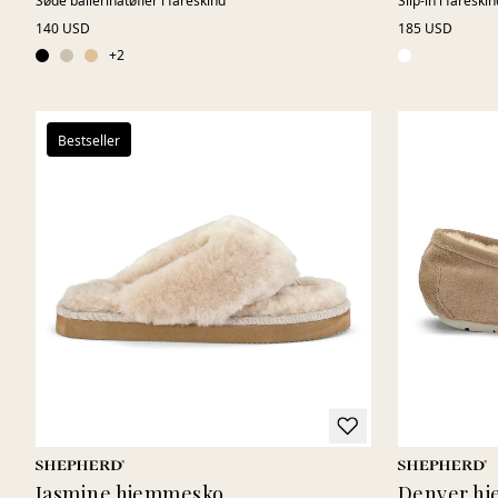
Søde ballerinatøfler i fåreskind
Slip-in i fåreskin
140 USD
185 USD
+
2
Bestseller
Jasmine hjemmesko
Denver h