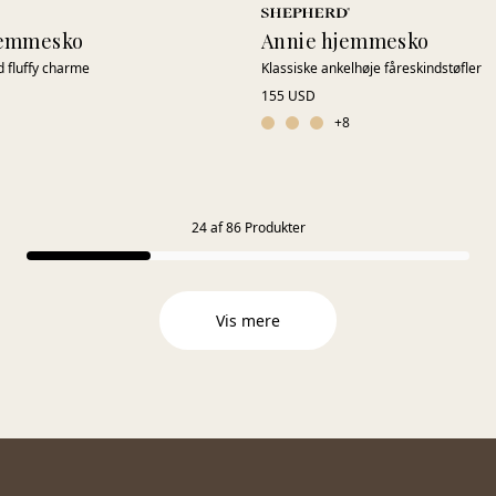
jemmesko
Annie hjemmesko
ed fluffy charme
Klassiske ankelhøje fåreskindstøfler
155 USD
+
8
24
af
86
Produkter
Vis mere