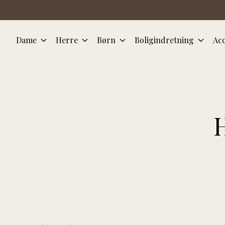
Spring til hovedindhold
Dame
Herre
Børn
Boligindretning
Acc