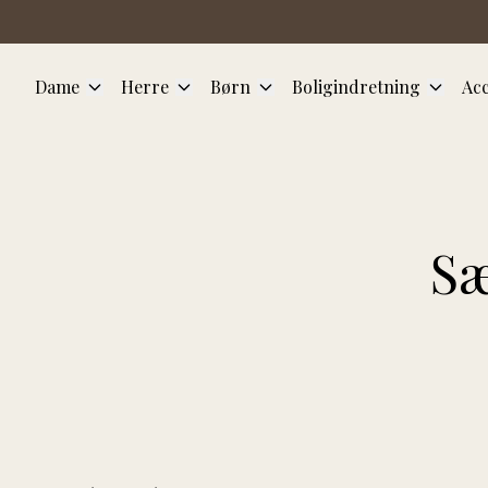
Spring til hovedindhold
Dame
Herre
Børn
Boligindretning
Acc
Sæ