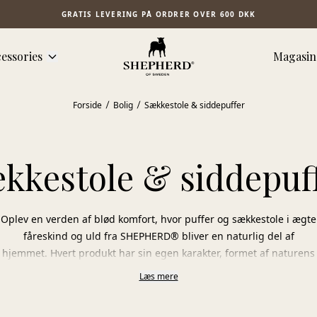
GRATIS LEVERING PÅ ORDRER OVER 600 DKK
essories
Magasin
Forside
Bolig
Sækkestole & siddepuffer
kkestole & siddepuf
Oplev en verden af blød komfort, hvor puffer og sækkestole i ægte
fåreskind og uld fra SHEPHERD® bliver en naturlig del af
hjemmet. Hvert produkt har sin egen karakter, formet af naturens
materialer og et håndværk, hvor sans for detaljer og præcision
Læs mere
går hånd i hånd.
Det handler ikke kun om funktion, men om oplevelsen. Den