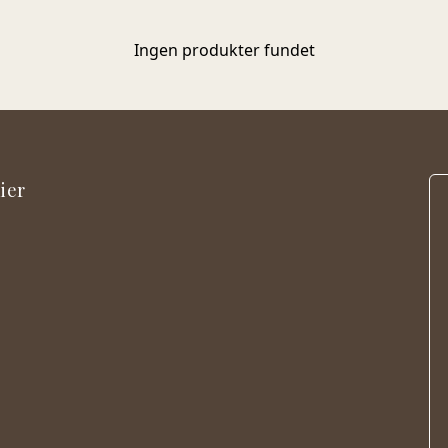
umiddelbare varme, når du sætter dig ned, tyngden der
omslutter, og roen der sænker sig. Puffer og sækkestole skaber et
Ingen produkter fundet
naturligt sted til hvile, samtidig med at de fungerer som stilfulde
indretningsdetaljer og ekstra siddepladser, når hjemmet fyldes
med liv.
ier