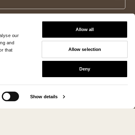
Allow all
alyse our
ing and
Allow selection
r that
Deny
Show details