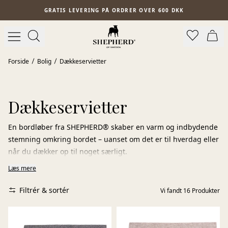
Spring til hovedindhold
GRATIS LEVERING PÅ ORDRER OVER 600 DKK
Forside
Bolig
Dækkeservietter
Dækkeservietter
En bordløber fra SHEPHERD® skaber en varm og indbydende
stemning omkring bordet – uanset om det er til hverdag eller
når du dækker op til noget særligt.
Læs mere
Den filtede uld er et naturligt materiale med unikke
egenskaber. Den er smudsafvisende, slidstærk og let at
Filtrér & sortér
Vi fandt
16
Produkter
vedligeholde, samtidig med at den tilfører en blød og
levende struktur til borddækningen. Hver løber har sit eget
udtryk – formet af håndværk og naturens variation.