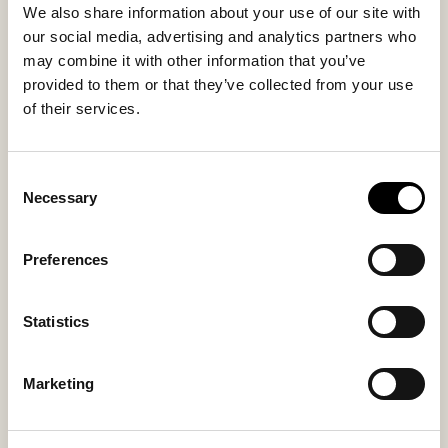
We also share information about your use of our site with
our social media, advertising and analytics partners who
may combine it with other information that you’ve
provided to them or that they’ve collected from your use
of their services.
Consent
Necessary
Selection
Vilma dug
Vilma dug
Preferences
Rund dækkeserviet i filtede uld ø36
Rund dækkeserviet i filtede uld ø36
cm
cm
45 USD
45 USD
Statistics
Marketing