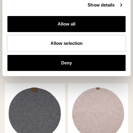
Show details
Allow all
Allow selection
Vilma dug
Vilma dug
Rund dækkeserviet i filtede uld ø36
Rund dækkeserviet i filtede uld ø36
cm
cm
Deny
45 USD
45 USD