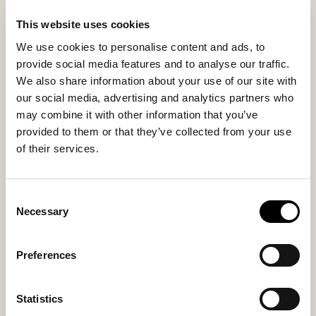
e-mailadresse:
https://returns.ingrid.com/shepherdofsweden
This website uses cookies
We use cookies to personalise content and ads, to
2. Returportalen
provide social media features and to analyse our traffic.
Følg instruktionerne og fuldfør processen.
We also share information about your use of our site with
3. Udskriv label eller gem QR-koden
our social media, advertising and analytics partners who
Udskriv returlabelen, eller gem QR-koden, så du kan
may combine it with other information that you’ve
scanne den på indleveringsstedet.
provided to them or that they’ve collected from your use
of their services.
Returbetingelser
Alle varer skal returneres i original stand med alle
mærker og labels intakte. Skotøjsæsker må ikke
Consent
bruges som forsendelseskasser; de bør i stedet
Necessary
Selection
pakkes ind, så de ikke bliver tapet eller skrevet på.
Du har 30 dage fra modtagelsen af din ordre til at
Preferences
returnere dine varer.
Refusion
Statistics
Vi refunderer dit køb, så snart din retur er blevet