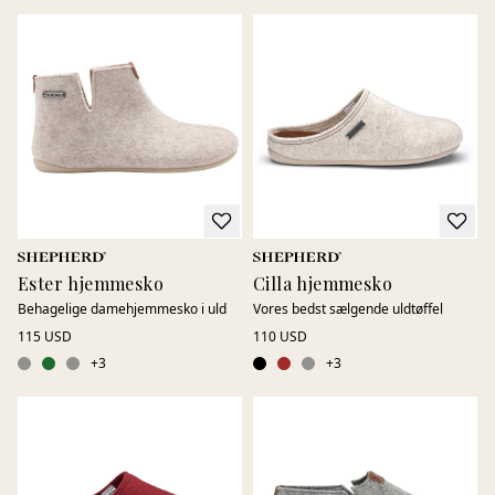
Ester hjemmesko
Cilla hjemmesko
Behagelige damehjemmesko i uld
Vores bedst sælgende uldtøffel
115 USD
110 USD
+
3
+
3