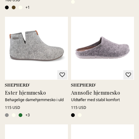
+
1
Ester hjemmesko
Annsofie hjemmesko
Behagelige damehjemmesko i uld
Uldtøfler med stabil komfort
115 USD
115 USD
+
3