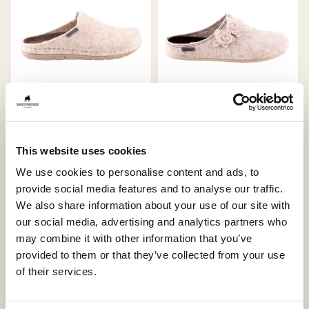
Annsofie hjemmesko
Liselott hjemmesko
This website uses cookies
Uldtøfler med stabil komfort
Uldtøfler med blød komfort og
feminine detaljer
115 USD
We use cookies to personalise content and ads, to
110 USD
provide social media features and to analyse our traffic.
We also share information about your use of our site with
our social media, advertising and analytics partners who
Bestseller
may combine it with other information that you’ve
provided to them or that they’ve collected from your use
of their services.