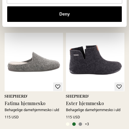
Cilla hjemmesko
Ester hjemmesko
Vores bedst sælgende uldtøffel
Behagelige damehjemmesko i uld
Deny
110 USD
115 USD
+
3
+
3
Fatima hjemmesko
Ester hjemmesko
Behagelige damehjemmesko i uld
Behagelige damehjemmesko i uld
115 USD
115 USD
+
3