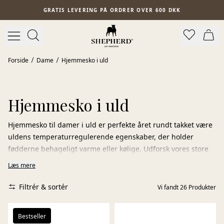
Spring til hovedindhold
GRATIS LEVERING PÅ ORDRER OVER 600 DKK
Forside
Dame
Hjemmesko i uld
Hjemmesko i uld
Hjemmesko til damer i uld er perfekte året rundt takket være
uldens temperaturregulerende egenskaber, der holder
fødderne behageligt varme eller kølige. Udforsk vores store
udvalg af ergonomiske uldtøfler og hjemmesko i forskellige
Læs mere
modeller. Vores uldtøfler er lige velegnede til arbejde,
derhjemme eller ude på terrassen og giver dig komfort hele
Filtrér & sortér
Vi fandt
26
Produkter
dagen.
Bestseller