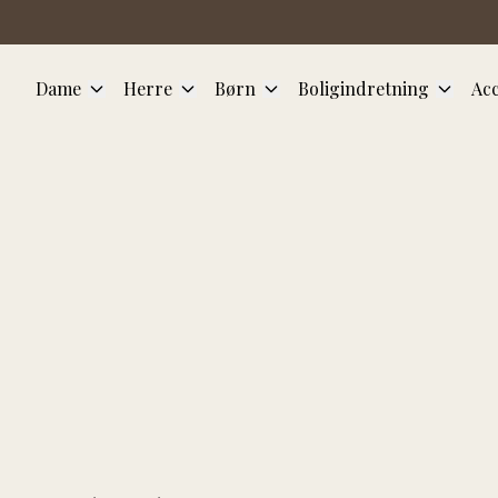
Spring til hovedindhold
Dame
Herre
Børn
Boligindretning
Acc