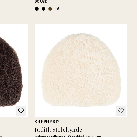
90 USD
+
6
Judith stolehynde