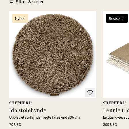
Filtrér & sortér
Nyhed
Bestseller
Ida stolehynde
Lennie ul
Upolstret stolhynde i ægte fåreskind ø36 cm
Jacquardvævet u
70 USD
200 USD