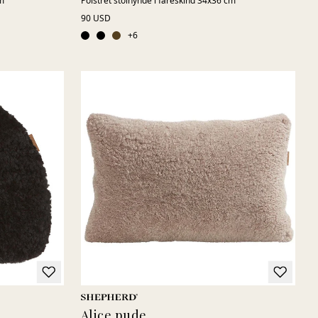
cm
Polstret stolhynde i fåreskind 34x36 cm
90 USD
+
6
Alice pude