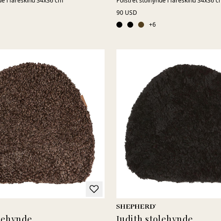
de i fåreskind 34x36 cm
Polstret stolhynde i fåreskind 34x36 
90 USD
+
6
olehynde
Judith stolehynde