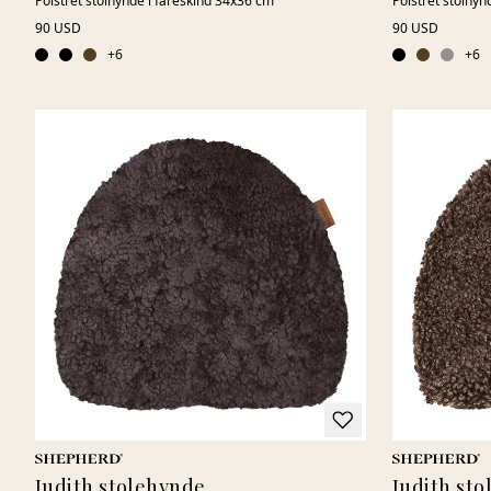
Polstret stolhynde i fåreskind 34x36 cm
Polstret stolhyn
90 USD
90 USD
+
6
+
6
Judith stolehynde
Judith st