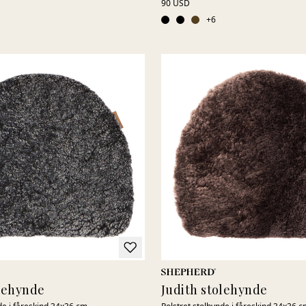
90 USD
+
6
olehynde
Judith stolehynde