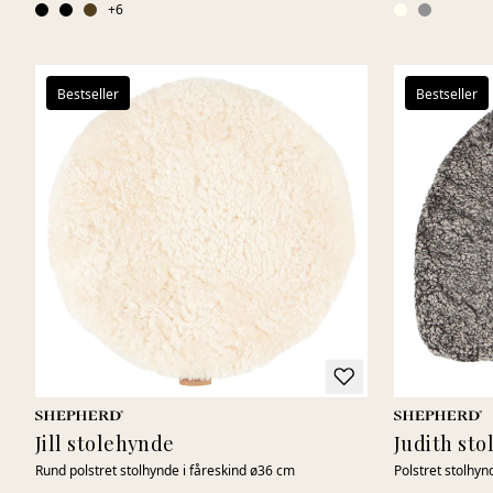
+
6
Bestseller
Bestseller
Jill stolehynde
Judith st
Rund polstret stolhynde i fåreskind ø36 cm
Polstret stolhyn