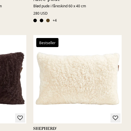
cm
Blød pude i fåreskind 60 x 40 cm
280 USD
+
4
Bestseller