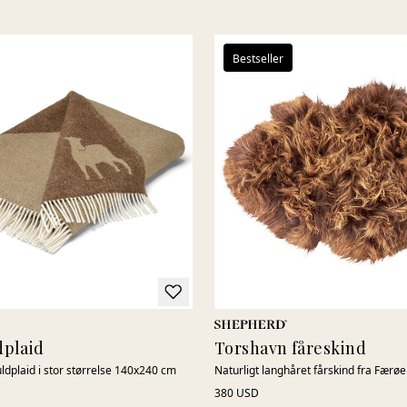
Bestseller
dplaid
Torshavn fåreskind
ldplaid i stor størrelse 140x240 cm
Naturligt langhåret fårskind fra Fær
380 USD