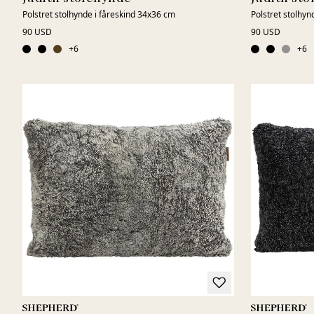
Polstret stolhynde i fåreskind 34x36 cm
Polstret stolhyn
90 USD
90 USD
+
6
+
6