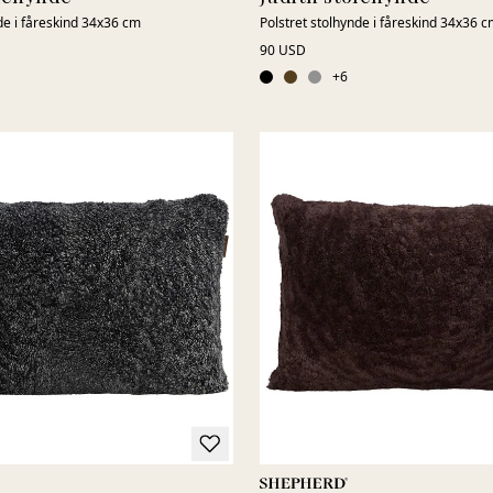
de i fåreskind 34x36 cm
Polstret stolhynde i fåreskind 34x36 
90 USD
+
6