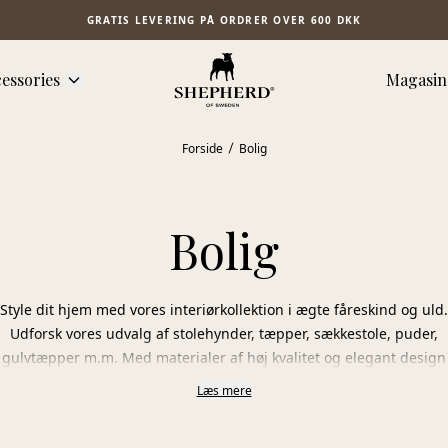
GRATIS LEVERING PÅ ORDRER OVER 600 DKK
essories
Magasin
Forside
Bolig
Bolig
Style dit hjem med vores interiørkollektion i ægte fåreskind og uld.
Udforsk vores udvalg af stolehynder, tæpper, sækkestole, puder,
gulvtæpper m.m. Med materialer af høj kvalitet og elegant design
forvandler vores produkter dit hjem til et stilfuldt, komfortabelt og
Læs mere
personligt miljø.