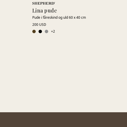
Lina pude
Pude i fåreskind og uld 60 x 40 cm
200 USD
+
2