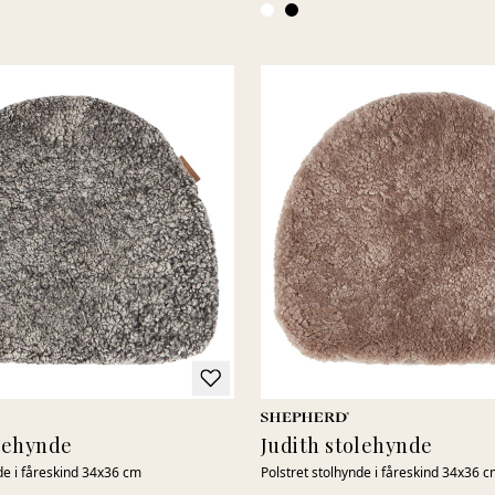
olehynde
Judith stolehynde
de i fåreskind 34x36 cm
Polstret stolhynde i fåreskind 34x36 