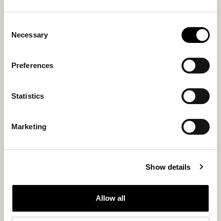
Consent
Necessary
Selection
Bilbao sandaler
Petra hjemmesko
Moderne ruskindssandal med blødt
Tidløs loafer i ruskind med diskrete
Preferences
for
detaljer
185 USD
250 USD
Statistics
Nyhed
Nyhed
Marketing
Show details
Allow all