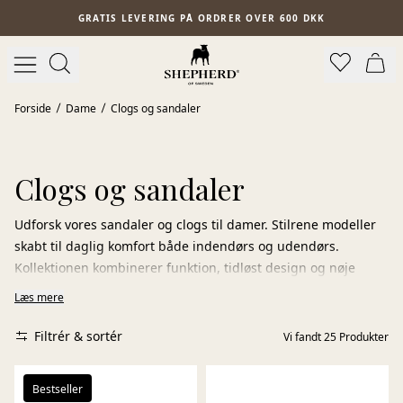
Spring til hovedindhold
GRATIS LEVERING PÅ ORDRER OVER 600 DKK
Forside
Dame
Clogs og sandaler
Clogs og sandaler
Udforsk vores sandaler og clogs til damer. Stilrene modeller
skabt til daglig komfort både indendørs og udendørs.
Kollektionen kombinerer funktion, tidløst design og nøje
udvalgte naturmaterialer, der lader fødderne ånde og giver
Læs mere
en behagelig følelse hele dagen.
Filtrér & sortér
Vi fandt
25
Produkter
Mange af vores modeller har en anatomisk udformet, blød
fodseng, som giver ekstra støtte og aflastning ved hvert
skridt. Naturmaterialernes temperaturregulerende
Bestseller