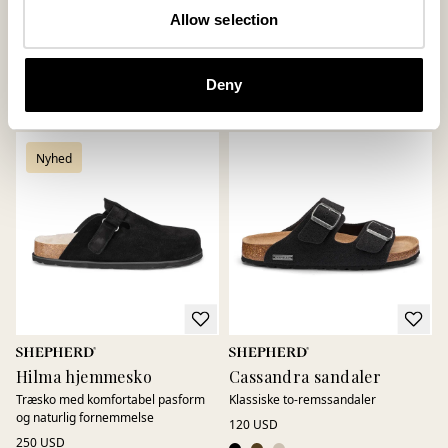
Roma hjemmesko
Petra hjemmesko
Allow selection
Klassisk clog med behagelig komfort
Tidløs loafer i ruskind med diskrete
detaljer
185 USD
250 USD
+
1
Deny
Nyhed
Hilma hjemmesko
Cassandra sandaler
Træsko med komfortabel pasform
Klassiske to-remssandaler
og naturlig fornemmelse
120 USD
250 USD