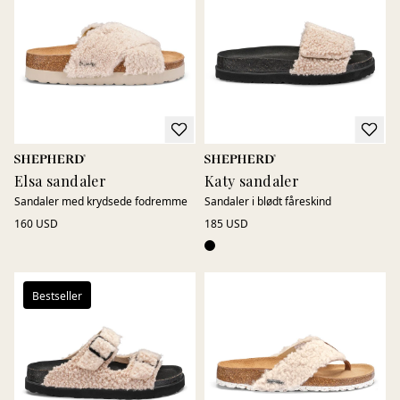
egenskaber hjælper med at holde fødderne behagelige året
rundt – fra kølige morgener til varme sommerdage.
Sandaler giver et luftigt og afslappet udtryk på varmere
dage, mens clogs tilbyder stabil komfort og nem anvendelse i
hverdagen. Uanset om du er hjemme, på farten eller nyder
rolige stunder, findes der modeller, der passer til enhver
anledning.
Elsa sandaler
Katy sandaler
Sandaler med krydsede fodremme
Sandaler i blødt fåreskind
160 USD
185 USD
Bestseller