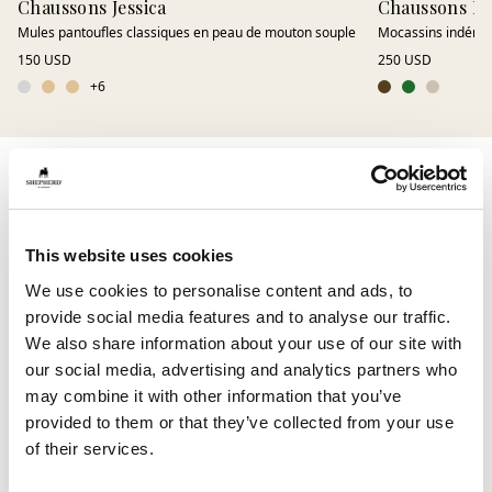
Chaussons Jessica
Chaussons D
Mules pantoufles classiques en peau de mouton souple
Mocassins indémod
150 USD
250 USD
+
6
5 idées cadeau pour la Fête des Mères
Vous cherchez de l’inspiration ? Voici quelques idées
de cadeaux pour la Fête des Mères :
This website uses cookies
We use cookies to personalise content and ads, to
Chaussons en peau de mouton
Jessica
– un
provide social media features and to analyse our traffic.
classique intemporel
We also share information about your use of our site with
Chaussons flip flop
Jasmine
– légers et parfaits pour
our social media, advertising and analytics partners who
l’été
may combine it with other information that you’ve
provided to them or that they’ve collected from your use
Sandales
Cassandra
– confort ergonomique pour
of their services.
des journées détendues