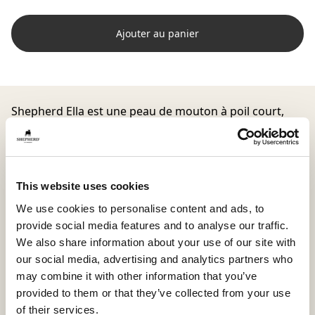
Ajouter au panier
Shepherd Ella est une peau de mouton à poil court,
douce et accueillante, pour créer une ambiance calme
et harmonieuse dans votre intérieur. Son origine
australienne lui confère une belle qualité et un toucher
naturel qui perdure au fil du temps.
This website uses cookies
Cette peau de mouton est soigneusement assemblée
We use cookies to personalise content and ads, to
à partir de deux peaux, d’où ses dimensions
provide social media features and to analyse our traffic.
généreuses de 190 x 60 cm.
We also share information about your use of our site with
our social media, advertising and analytics partners who
Elle peut parfaitement être posée sur le sol, où elle
may combine it with other information that you’ve
apporte de la chaleur et une sensation de confort, que
provided to them or that they’ve collected from your use
ce soit au pied du lit, dans le salon ou dans un coin
of their services.
lecture au calme.