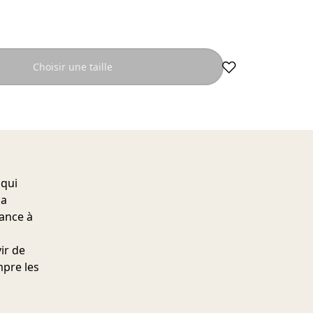
Choisir une taille
 qui
la
iance à
ir de
mpre les