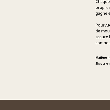
Chaque 
propres
gagne e
Pourvue
de mouto
assure l
composi
Matière i
Sheepskin