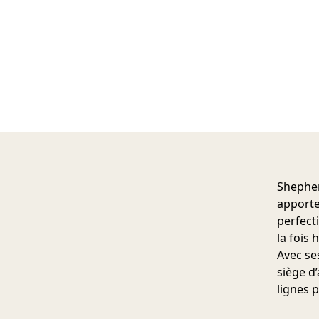
Shepher
apporte
perfect
la fois 
Avec se
siège d
lignes p