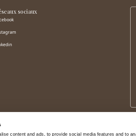
éseaux sociaux
cebook
stagram
nkedin
s
ise content and ads, to provide social media features and to an