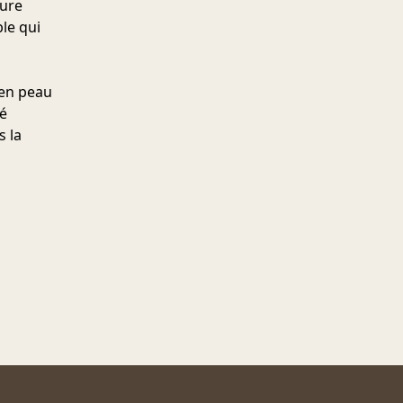
ture
ble qui
 en peau
sé
s la