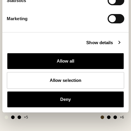
Statistics
Marketing
Show details
Allow all
Allow selection
Alice coussin
Ella tapis
Deny
Coussin moelleux en peau de mouton 50 x 50 cm
Peau de mouton do
280 USD
200 USD
+
5
+
6