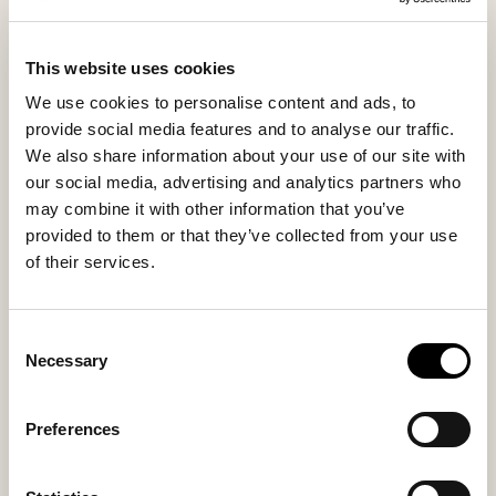
Les variations naturelles de couleur et de texture de la
peau de mouton rendent chaque pièce unique et
soulignent la qualité de la matière.
This website uses cookies
We use cookies to personalise content and ads, to
Pourvue d’un cordon de serrage sur la partie
provide social media features and to analyse our traffic.
inférieure, la housse en peau de mouton est amovible
We also share information about your use of our site with
et lavable. La face inférieure en tissu tissé assure la
our social media, advertising and analytics partners who
stabilité tout en faisant de ce pouf un élément
may combine it with other information that you’ve
décoratif et fonctionnel dans votre intérieur.
provided to them or that they’ve collected from your use
of their services.
Matière intérieure
Matière extérieure
Sheepskin
Sheepskin
Consent
Necessary
Selection
Vous aimerez peut-être aussi
Preferences