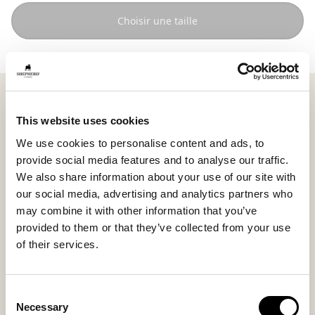
Choisir une taille
Shepherd Hanna est un pouf rond en laine tissée
douce qui apporte calme et chaleur dans votre
This website uses cookies
intérieur. Avec ses dimensions de 60 x 40 cm, il peut
We use cookies to personalise content and ads, to
servir naturellement de siège ou de repose-pieds pour
provide social media features and to analyse our traffic.
créer un coin tranquille, près du canapé ou dans la
We also share information about your use of our site with
chambre à coucher.
our social media, advertising and analytics partners who
may combine it with other information that you’ve
Le rembourrage souple épouse le corps et offre une
provided to them or that they’ve collected from your use
assise confortable qui invite à la détente. La texture
of their services.
naturelle de la laine confère au pouf un aspect vivant
et harmonieux.
La housse est amovible et lavable grâce à une
Consent
fermeture éclair dissimulée sur la partie inférieure. La
Necessary
Selection