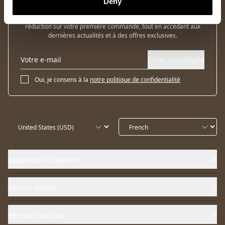
Deny
Inscrivez-vous à notre newsletter et bénéficiez de 10 % de
réduction sur votre première commande, tout en accédant aux
dernières actualités et à des offres exclusives.
Créer un compte
Oui, je consens à la
notre politique de confidentialité
Shepherd of Sweden
Service clients
Réseaux sociaux