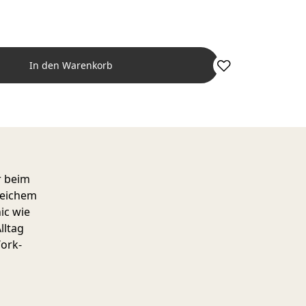
In den Warenkorb
r beim
weichem
ic wie
lltag
Work-