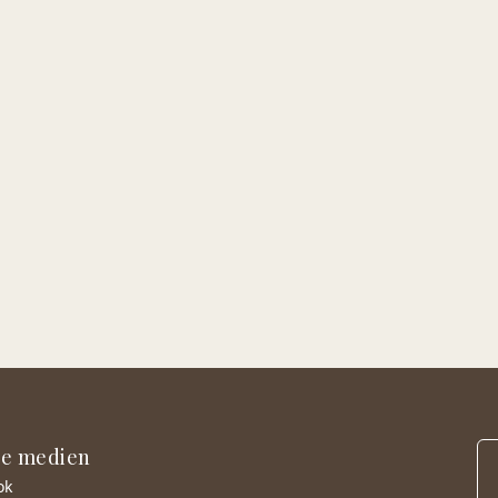
le medien
ok