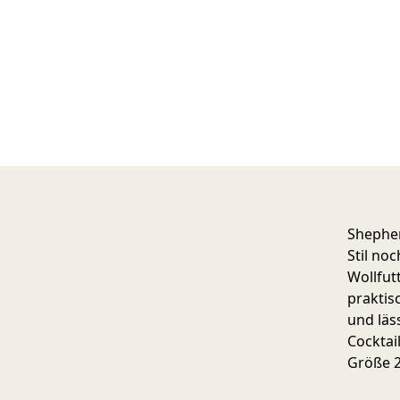
Shepher
Stil no
Wollfut
praktis
und läs
Cocktai
Größe 