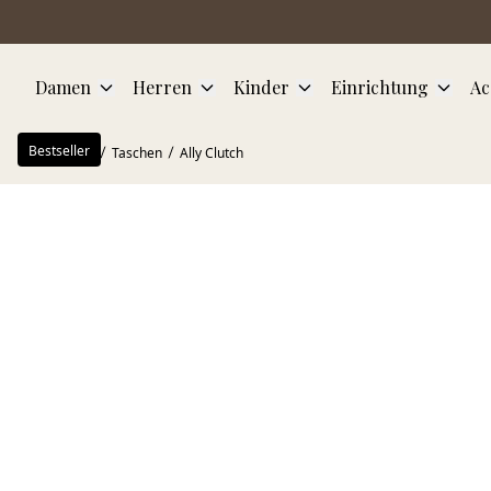
Zum Hauptinhalt springen
Damen
Herren
Kinder
Einrichtung
Ac
Bestseller
Startseite
Taschen
Ally Clutch