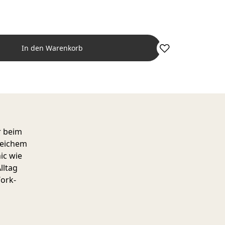
In den Warenkorb
r beim
weichem
ic wie
lltag
Work-