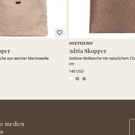
pper
Adria Shopper
sche aus weicher Merinowolle
Zeitlose Wolltasche mit natürlichem Ch
cm
140 USD
le medien
ok