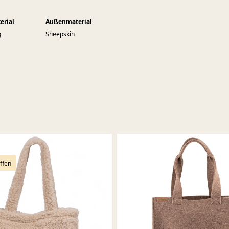
erial
Außenmaterial
g
Sheepskin
ffen