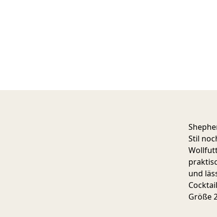
Shepher
Stil no
Wollfut
praktis
und läs
Cocktai
Größe 