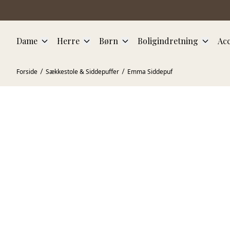
Spring til hovedindhold
Dame
Herre
Børn
Boligindretning
Acc
Forside
Sækkestole & Siddepuffer
Emma Siddepuf