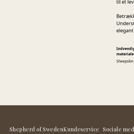
til et 
Betrækk
Undersid
elegant
Indvendi
materiale
Sheepskin
Shepherd of Sweden
Kundeservice
Sociale med