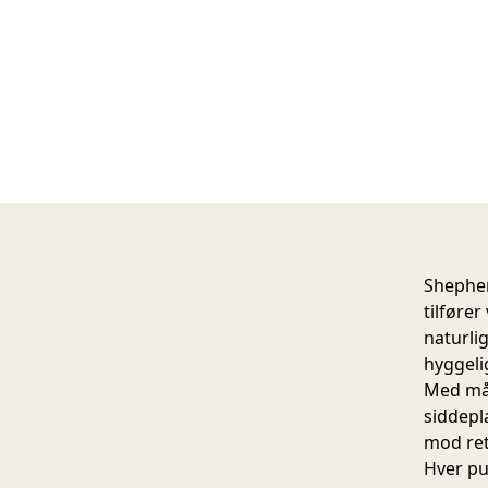
Shepher
tilføre
naturli
hyggeli
Med mål
siddepl
mod rett
Hver pu