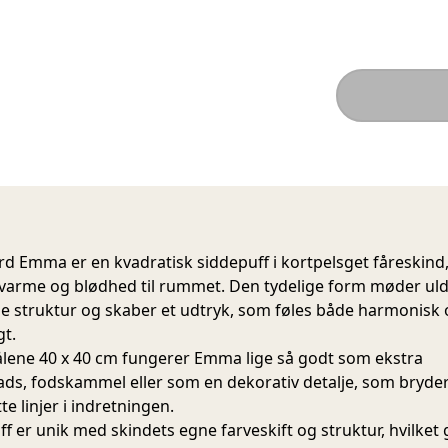
d Emma er en kvadratisk siddepuff i kortpelsget fåreskind
r varme og blødhed til rummet. Den tydelige form møder ul
ge struktur og skaber et udtryk, som føles både harmonisk
gt.
ene 40 x 40 cm fungerer Emma lige så godt som ekstra
ads, fodskammel eller som en dekorativ detalje, som bryde
e linjer i indretningen.
ff er unik med skindets egne farveskift og struktur, hvilket