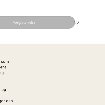
Vælg størrelse
, som
dens
 og
r op
 gør den