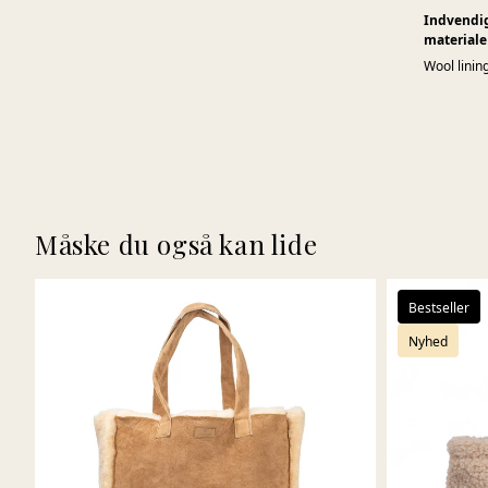
Indvendi
materiale
Wool linin
Måske du også kan lide
Bestseller
Nyhed