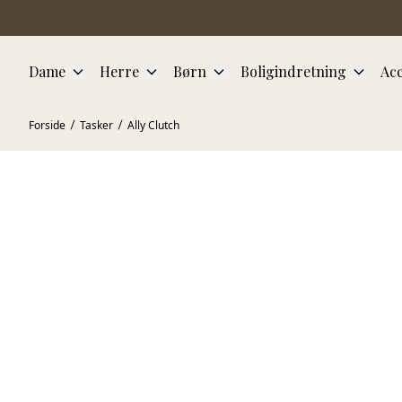
Spring til hovedindhold
Dame
Herre
Børn
Boligindretning
Acc
Forside
Tasker
Ally Clutch