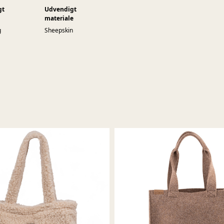
gt
Udvendigt
materiale
g
Sheepskin