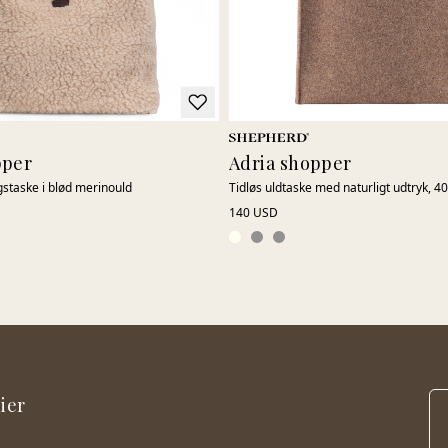
pper
Adria shopper
staske i blød merinould
Tidløs uldtaske med naturligt udtryk, 
140 USD
ier