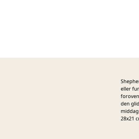
Shepher
eller f
foroven
den gli
middage
28x21 