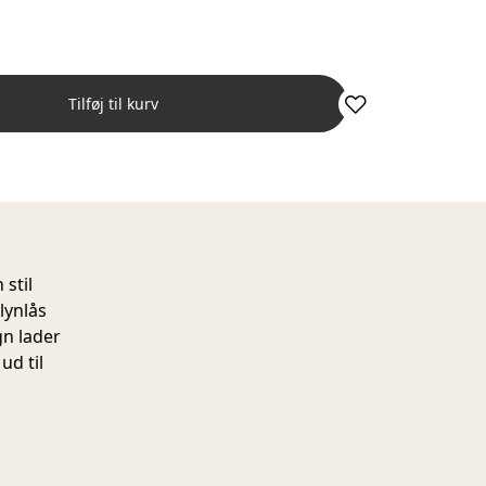
Tilføj til kurv
stil
lynlås
gn lader
ud til