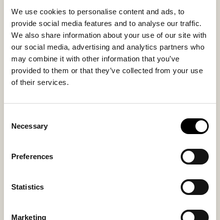
stolhynde unik og fremhæver følelsen af ægte
We use cookies to personalise content and ads, to
naturmaterialer og genuint håndværk. Undersiden i
provide social media features and to analyse our traffic.
naturligt ubehandlet læder giver stabilitet og
We also share information about your use of our site with
forstærker den autentiske karakter.
our social media, advertising and analytics partners who
may combine it with other information that you’ve
Indvendigt materiale
Udvendigt materiale
provided to them or that they’ve collected from your use
Sheepskin
Sheepskin
of their services.
Consent
Necessary
Måske du også kan lide
Selection
Preferences
Bestseller
Statistics
Marketing