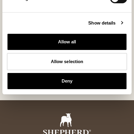
Show details
Allow all
Allow selection
Jill stolehynde
Jill stolehynd
Generøs stolhynde i fåreskind 40x40 cm
Rund polstret stol
105 USD
90 USD
Deny
+
4
+
6