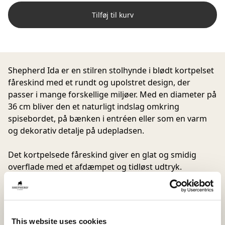
Tilføj til kurv
Shepherd Ida er en stilren stolhynde i blødt kortpelset
fåreskind med et rundt og upolstret design, der
passer i mange forskellige miljøer. Med en diameter på
36 cm bliver den et naturligt indslag omkring
spisebordet, på bænken i entréen eller som en varm
og dekorativ detalje på udepladsen.
Det kortpelsede fåreskind giver en glat og smidig
overflade med et afdæmpet og tidløst udtryk.
Materialets naturlige egenskaber gør hynden
behagelig at bruge året rundt og tilfører blød komfort
til siddepladsen.
Variationer i uld, struktur og nuance gør hver
This website uses cookies