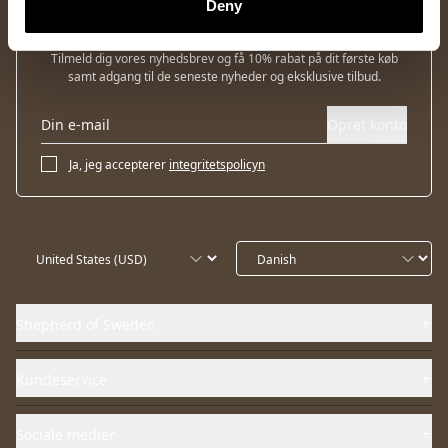
Deny
Nyhedsbrev
Tilmeld dig vores nyhedsbrev og få 10% rabat på dit første køb
samt adgang til de seneste nyheder og eksklusive tilbud.
Opret konto
Ja, jeg accepterer
integritetspolicyn
Shepherd of Sweden
Kundeservice
Sociale medier