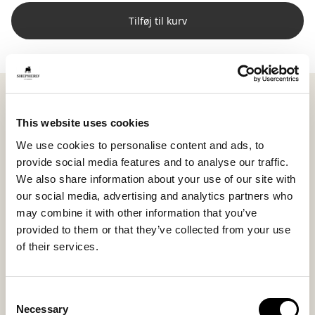
Tilføj til kurv
Shepherd Lina er en aflang pude, hvor blødt
kortpelsget fåreskind møder en bagside i vævet uld.
This website uses cookies
Kombinationen giver en subtil kontrast mellem det
We use cookies to personalise content and ads, to
bløde og det mere strukturerede og skaber et levende
provide social media features and to analyse our traffic.
men harmonisk udtryk.
We also share information about your use of our site with
Med målene 60 x 25 cm bliver Lina et naturligt
our social media, advertising and analytics partners who
supplement i sofaen eller sengen, perfekt som støtte
may combine it with other information that you’ve
bag ryggen eller som et stilrent lag foran større puder.
provided to them or that they’ve collected from your use
Flere størrelser gør det nemt at kombinere og skabe
of their services.
en personlig helhed.
Fåreskindets høje uldtæthed og naturlige variationer
Consent
giver hver pude et unikt udtryk i både struktur og
Necessary
Selection