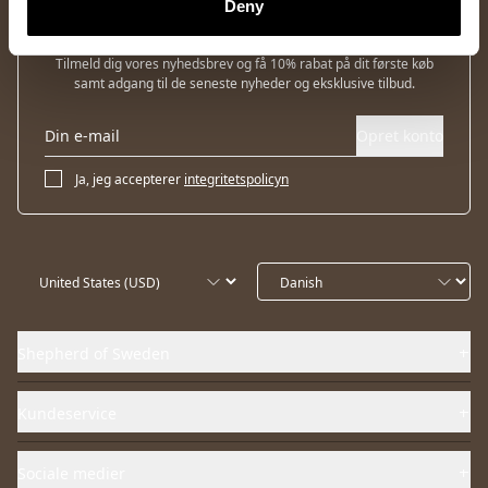
Deny
Nyhedsbrev
Tilmeld dig vores nyhedsbrev og få 10% rabat på dit første køb
samt adgang til de seneste nyheder og eksklusive tilbud.
Opret konto
Ja, jeg accepterer
integritetspolicyn
Shepherd of Sweden
Kundeservice
Sociale medier