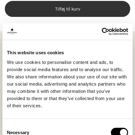
Tilføj til kurv
Shepherd Tina er en pude i blød vævet uld, som
tilfører varme og balance til sofaen eller sengen. Med
This website uses cookies
målene 50 x 50 cm bliver den en naturlig base i en
We use cookies to personalise content and ads, to
samling af puder, nem at kombinere og bygge videre
provide social media features and to analyse our traffic.
på.
We also share information about your use of our site with
Den rene uldstruktur gør Tina særlig smuk at matche
our social media, advertising and analytics partners who
med andre materialer, som fårskind, for at skabe
may combine it with other information that you’ve
kontrast og dimension i indretningen. Kombinationen
provided to them or that they’ve collected from your use
af forskellige overflader giver et levende og hyggeligt
of their services.
udtryk.
Det dekorative håndtag bliver en subtil detalje, som
Consent
giver puden karakter uden at forstyrre helheden.
Necessary
Selection