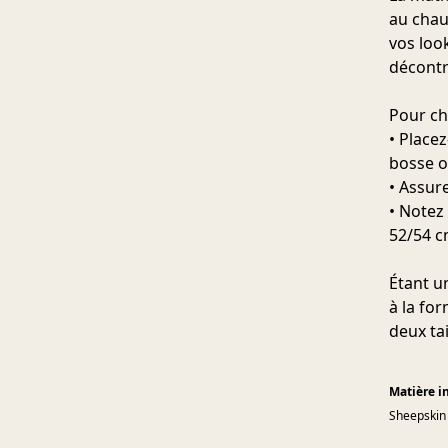
au chau
vos loo
décontr
Pour cho
• Placez
bosse oc
• Assure
• Notez 
52/54 c
Étant u
à la fo
deux ta
Matière i
Sheepskin