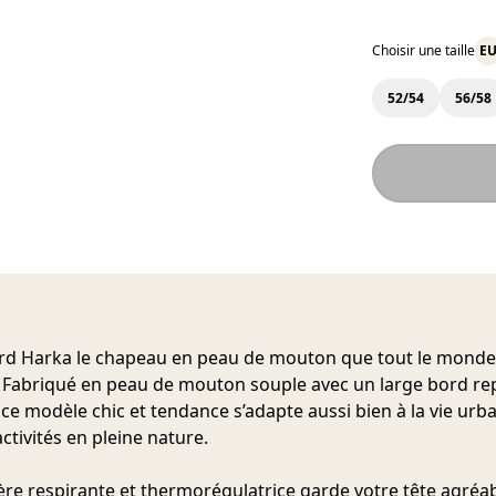
Choisir une taille
E
52/54
56/58
rd Harka
le chapeau en peau de mouton que tout le monde
! Fabriqué en peau de mouton souple avec un large bord rep
 ce modèle chic et tendance s’adapte aussi bien à la vie urb
ctivités en pleine nature.
ère respirante et thermorégulatrice garde votre tête agré