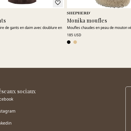
nts
Monika moufles
ire de gants en daim avec doublure en
Moufles chaudes en peau de mouton vé
185 USD
éseaux sociaux
cebook
stagram
nkedin