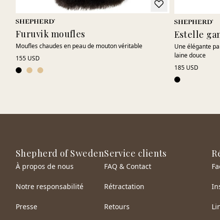
Furuvik moufles
Estelle ga
Moufles chaudes en peau de mouton véritable
Une élégante pa
laine douce
155 USD
185 USD
Shepherd of Sweden
Service clients
R
À propos de nous
FAQ & Contact
Fa
Notre responsabilité
Rétractation
In
Presse
Retours
Li