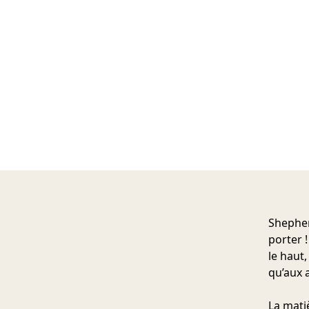
Shephe
porter 
le haut,
qu’aux a
La mati