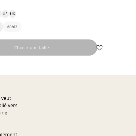
U
US
UK
60/62
Choisir une taille
 veut
lié vers
aine
ablement