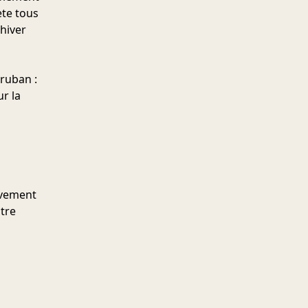
ète tous
’hiver
 ruban :
ur la
ivement
ntre