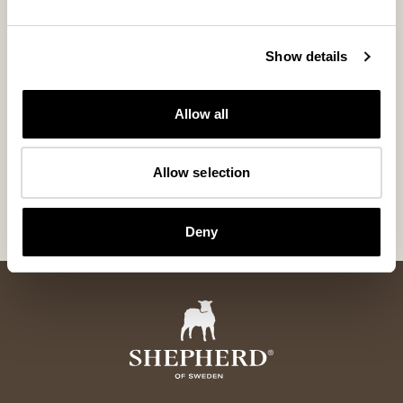
Show details
Allow all
Zermatt bonnet
Harka bonne
Chapeau en peau de mouton chaud et élégant
Un incontournable i
Allow selection
365 USD
290 USD
Deny