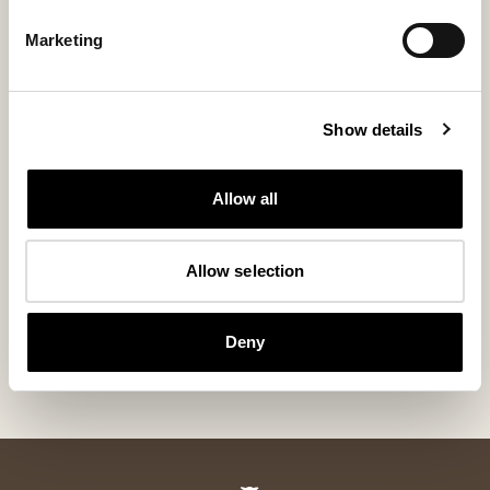
Marketing
Show details
Allow all
Allow selection
Jill coussin de chaise
Jill coussin d
Coussin de chaise généreux en peau de mouton 40 x 40
Coussin de chaise
cm
cm
Deny
105 USD
90 USD
+
4
+
6