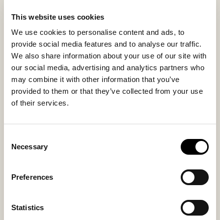
Les variations dans la laine, la texture et la teinte font
This website uses cookies
que chaque coussin de chaise est unique, rehaussant
We use cookies to personalise content and ads, to
leur beauté naturelle et le savoir-faire artisanal. La face
provide social media features and to analyse our traffic.
inférieure, en cuir naturel non teint, le maintien bien
We also share information about your use of our site with
en place et accentue le caractère authentique.
our social media, advertising and analytics partners who
may combine it with other information that you’ve
Matière intérieure
Matière extérieure
provided to them or that they’ve collected from your use
Sheepskin
Sheepskin
of their services.
Consent
Necessary
Selection
Vous aimerez peut-être aussi
Preferences
Statistics