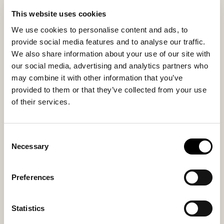
de chaise Jill offre une surface d’assise généreuse qui
trouve sa place dans les différentes pièces de la
This website uses cookies
maison. La face inférieure en tissu tissé antidérapant
We use cookies to personalise content and ads, to
permet au coussin de rester bien en place.
provide social media features and to analyse our traffic.
Les variations dans la laine, la texture et la teinte
We also share information about your use of our site with
rendent chaque coussin de chaise unique en plus de
our social media, advertising and analytics partners who
renforcer le côté naturel de la matière. L’épaisseur est
may combine it with other information that you’ve
d’environ 3 cm.
provided to them or that they’ve collected from your use
of their services.
Matière intérieure
Matière extérieure
Textile + anti slip
Sheepskin
Consent
Necessary
Selection
Preferences
Vous aimerez peut-être aussi
Statistics