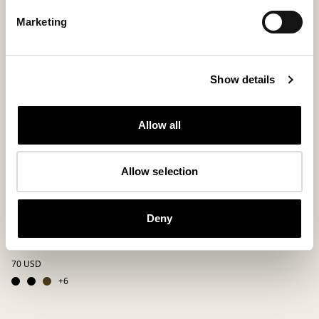
Marketing
Show details
Allow all
Allow selection
Ida coussin de chaise
Deny
Coussin de chaise non rembourré en peau de mouton
véritable ø36 cm
70 USD
+
6