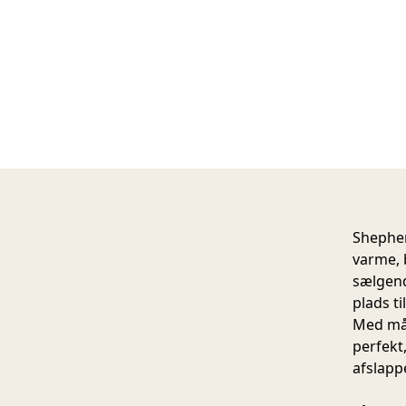
Shepher
varme, 
sælgend
plads t
Med mål
perfekt,
afslapp