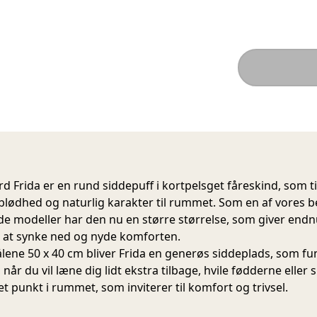
d Frida er en rund siddepuff i kortpelsget fåreskind, som ti
blødhed og naturlig karakter til rummet. Som en af vores b
e modeller har den nu en større størrelse, som giver end
il at synke ned og nyde komforten.
ene 50 x 40 cm bliver Frida en generøs siddeplads, som fu
 når du vil læne dig lidt ekstra tilbage, hvile fødderne eller 
et punkt i rummet, som inviterer til komfort og trivsel.