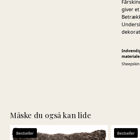
Fårskin
giver e
Betrækk
Undersid
dekorat
Indvendi
materiale
Sheepskin
Måske du også kan lide
Bestseller
Bestseller