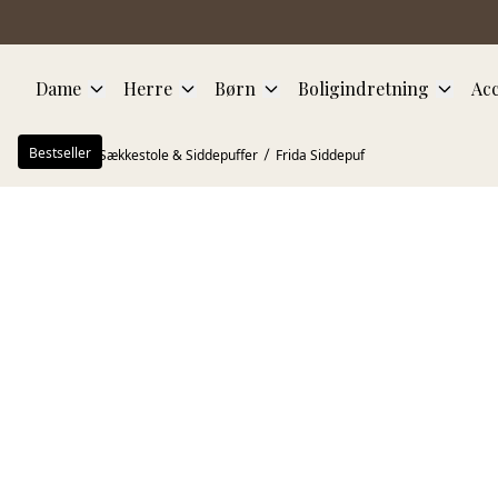
Spring til hovedindhold
Dame
Herre
Børn
Boligindretning
Acc
Bestseller
Forside
Sækkestole & Siddepuffer
Frida Siddepuf