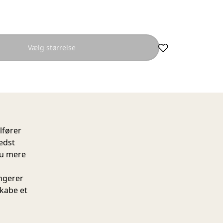
Vælg størrelse
lfører
edst
nu mere
ngerer
skabe et