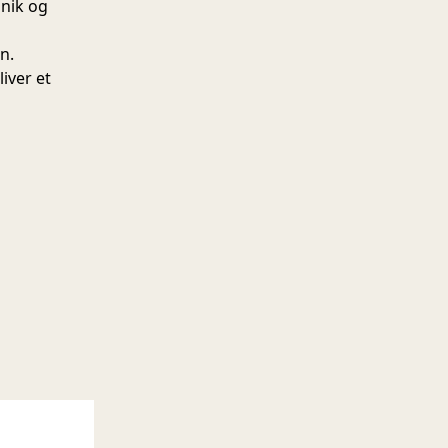
unik og
n.
liver et