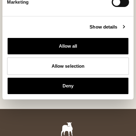
Marketing
Show details
Allow all
Allow selection
Alice pude
Ella fåreskin
Blød pude i fåreskind 50 x 50 cm
Blødt og tidløst f
280 USD
200 USD
Deny
+
5
+
6