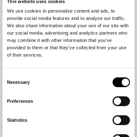
fremhæver materialets kvalitet.
This website uses cookies
Betrækket i fårskind er aftageligt og vaskbart med
We use cookies to personalise content and ads, to
snøring i bunden. Undersiden i vævet tekstil giver
provide social media features and to analyse our traffic.
stabilitet, samtidig med at puffen bliver et dekorativt
We also share information about your use of our site with
og funktionelt indslag i hjemmet.
our social media, advertising and analytics partners who
may combine it with other information that you’ve
provided to them or that they’ve collected from your use
Indvendigt materiale
Udvendigt materiale
of their services.
Sheepskin
Sheepskin
Consent
Necessary
Selection
Måske du også kan lide
Preferences
Statistics