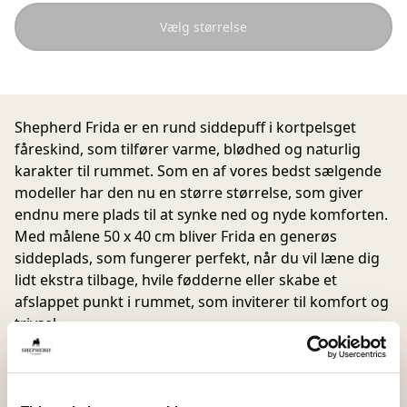
Vælg størrelse
Shepherd Frida er en rund siddepuff i kortpelsget
fåreskind, som tilfører varme, blødhed og naturlig
karakter til rummet. Som en af vores bedst sælgende
modeller har den nu en større størrelse, som giver
endnu mere plads til at synke ned og nyde komforten.
Med målene 50 x 40 cm bliver Frida en generøs
siddeplads, som fungerer perfekt, når du vil læne dig
lidt ekstra tilbage, hvile fødderne eller skabe et
afslappet punkt i rummet, som inviterer til komfort og
trivsel.
Fårskindets naturlige variationer i farve og struktur
gør hver puff unik og giver et levende udtryk, som